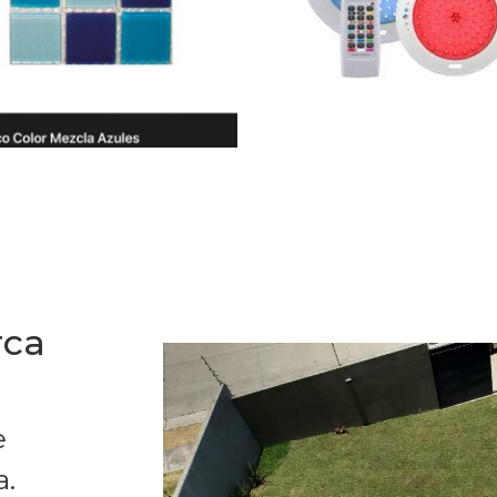
rca
e
a.