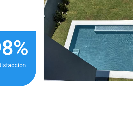
98
%
tisfacción